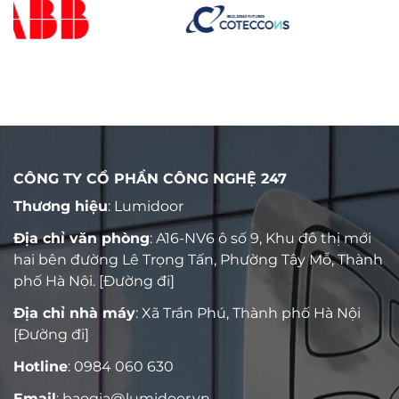
CÔNG TY CỔ PHẦN CÔNG NGHỆ 247
Thương hiệu
: Lumidoor
Địa chỉ văn phòng
: A16-NV6 ô số 9, Khu đô thị mới
hai bên đường Lê Trọng Tấn, Phường Tây Mỗ, Thành
phố Hà Nội.
[Đường đi]
Địa chỉ nhà máy
: Xã Trần Phú, Thành phố Hà Nội
[Đường đi]
Hotline
:
0984 060 630
Email
:
baogia@lumidoor.vn