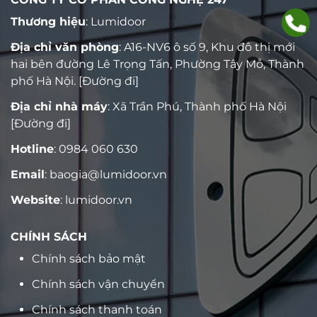
Thương hiệu
: Lumidoor
Địa chỉ văn phòng
: A16-NV6 ô số 9, Khu đô thị mới
hai bên đường Lê Trọng Tấn, Phường Tây Mỗ, Thành
phố Hà Nội.
[Đường đi]
Địa chỉ nhà máy
: Xã Trần Phú, Thành phố Hà Nội
[Đường đi]
Hotline
:
0984 060 630
Email
:
baogia@lumidoor.vn
Website
:
lumidoor.vn
CHÍNH SÁCH
Chính sách bảo mật
Chính sách vận chuyển
Chính sách thanh toán