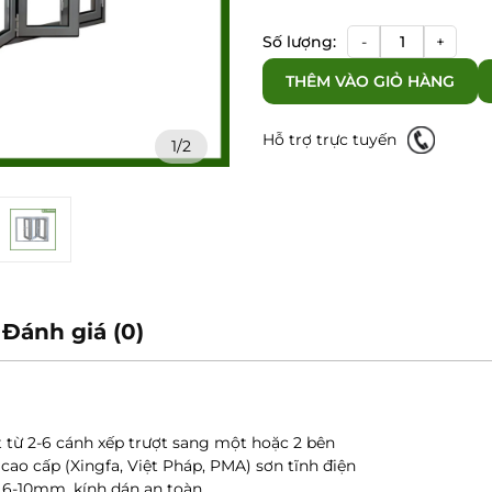
Cửa
Số lượng:
-
+
sổ
THÊM VÀO GIỎ HÀNG
xếp
trượt
số
Hỗ trợ trực tuyến
1/2
lượng
Đánh giá (0)
ợt từ 2-6 cánh xếp trượt sang một hoặc 2 bên
cao cấp (Xingfa, Việt Pháp, PMA) sơn tĩnh điện
c 6-10mm, kính dán an toàn