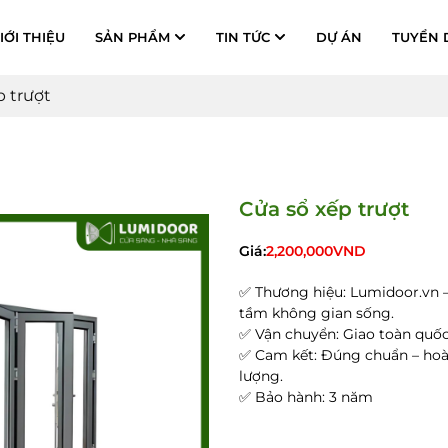
IỚI THIỆU
SẢN PHẨM
TIN TỨC
DỰ ÁN
TUYỂN 
p trượt
Cửa sổ xếp trượt
Giá:
2,200,000
VND
✅ Thương hiệu: Lumidoor.vn –
tầm không gian sống.
✅ Vận chuyển: Giao toàn quốc,
✅ Cam kết: Đúng chuẩn – hoà
lượng.
✅ Bảo hành: 3 năm