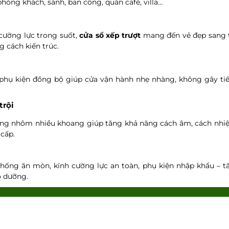
hòng khách, sảnh, ban công, quán café, villa…
cường lực trong suốt,
cửa sổ xếp trượt
mang đến vẻ đẹp sang tr
 cách kiến trúc.
 phụ kiện đồng bộ giúp cửa vận hành nhẹ nhàng, không gây ti
trội
ng nhôm nhiều khoang giúp tăng khả năng cách âm, cách nhiệt
cấp.
chống ăn mòn, kính cường lực an toàn, phụ kiện nhập khẩu – t
ảo dưỡng.