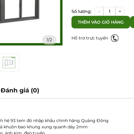
Cửa
Số lượng:
-
+
đi
THÊM VÀO GIỎ HÀNG
mở
trượt
số
Hỗ trợ trực tuyến
1/2
lượng
Đánh giá (0)
anh hệ 93 tem đỏ nhập khẩu chính hãng Quảng Đông
và khuôn bao khung xung quanh dày 2mm
ần, ánh kim, đen tuyền