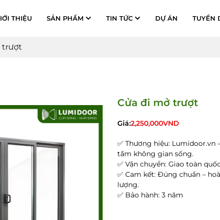
IỚI THIỆU
SẢN PHẨM
TIN TỨC
DỰ ÁN
TUYỂN 
 trượt
Cửa đi mở trượt
Giá:
2,250,000
VND
✅ Thương hiệu: Lumidoor.vn –
tầm không gian sống.
✅ Vận chuyển: Giao toàn quốc,
✅ Cam kết: Đúng chuẩn – hoà
lượng.
✅ Bảo hành: 3 năm