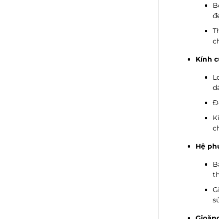
B
đ
T
c
Kính c
L
d
Đ
K
c
Hệ ph
B
t
G
s
Gioăng