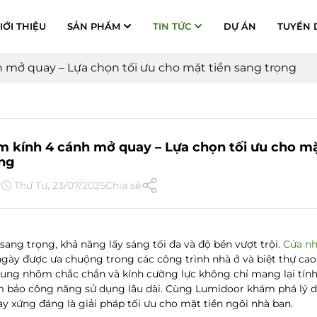
IỚI THIỆU
SẢN PHẨM
TIN TỨC
DỰ ÁN
TUYỂN 
mở quay – Lựa chọn tối ưu cho mặt tiền sang trọng
 kính 4 cánh mở quay – Lựa chọn tối ưu cho mặ
ọng
r
Thứ Tư, 23/07/2025
Chia sẻ
 sang trọng, khả năng lấy sáng tối đa và độ bền vượt trội.
Cửa nh
gày được ưa chuộng trong các công trình nhà ở và biệt thự cao 
hung nhôm chắc chắn và kính cường lực không chỉ mang lại tí
 bảo công năng sử dụng lâu dài. Cùng Lumidoor khám phá lý do
y xứng đáng là giải pháp tối ưu cho mặt tiền ngôi nhà bạn.