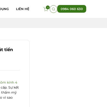
0
DỤNG
LIÊN HỆ
0984 060 630
t tiền
ôm kính 4
cấp. Sự kết
nh thẩm mỹ
 vì sao