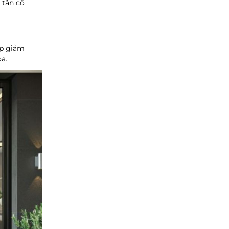
 tân cổ
úp giảm
a.