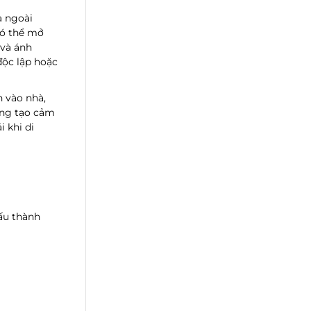
a ngoài
có thể mở
 và ánh
độc lập hoặc
h vào nhà,
cũng tạo cảm
i khi di
cấu thành