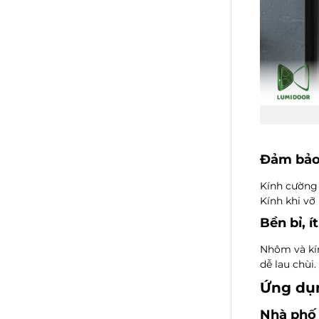
Đảm bảo 
Kính cường 
Kính khi vỡ
Bền bỉ, ít
Nhôm và kín
dễ lau chùi.
Ứng dụn
Nhà phố 