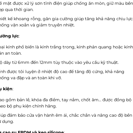
ề mặt được xử lý sơn tĩnh điện giúp chống ăn mòn, giữ màu bền
ẹp qua thời gian.
hiết kế khoang rỗng, gân gia cường giúp tăng khả năng chịu lực
hống vặn xoắn và giảm truyền nhiệt.
ường lực
:
oại kính phổ biến là kính trắng trong, kính phản quang hoặc kính
án an toàn.
ộ dày từ 6mm đến 12mm tùy thuộc vào yêu cầu kỹ thuật.
ính được tôi luyện ở nhiệt độ cao để tăng độ cứng, khả năng
hống va đập và an toàn khi vỡ.
ụ kiện
:
ao gồm bản lề, khóa đa điểm, tay nắm, chốt âm… được đồng bộ
heo bộ phụ kiện chính hãng.
iúp đảm bảo cửa vận hành êm ái, chắc chắn và nâng cao độ bền
ử dụng.
 cao su EPDM và keo silicone
: