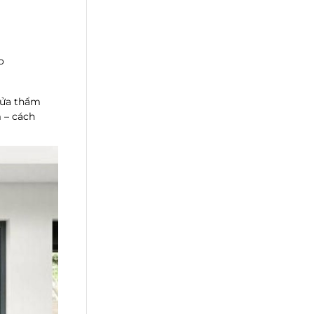
o
cửa thẩm
 – cách