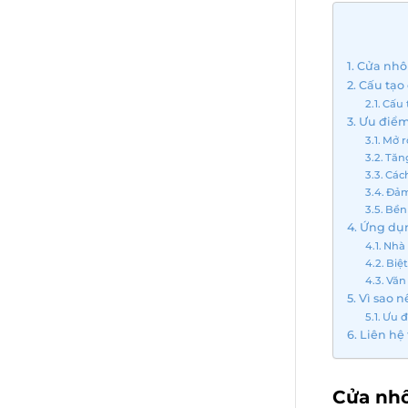
Cửa nhôm
Cấu tạo
Cấu 
Ưu điểm
Mở r
Tăn
Cách
Đảm
Bền 
Ứng dụn
Nhà 
Biệ
Văn
Vì sao 
Ưu đ
Liên hệ 
Cửa nhô