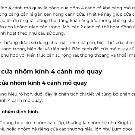
ính 4 cánh mở quay là dòng cửa gồm 4 cánh có khả năng mở r
ong bằng bản lề gắn bên hông cánh cửa. Thiết kế này giúp cửa 
tạo lối đi rộng rãi, đồng thời tăng khả năng lưu thông không khí
ên cho không gian bên trong. Mỗi cặp 2 cánh có thể hoạt động 
linh hoạt theo nhu cầu sử dụng.
y thường được sử dụng cho mặt tiền nhà phố, biệt thự, cửa chín
ế sang trọng, hiện đại và tiện nghi. Bên cạnh đó, cửa mở quay 
 phù hợp với kiến trúc cần sự rộng rãi, thông thoáng và thoải má
 cửa nhôm kính 4 cánh mở quay
cửa nhôm kính 4 cánh mở quay
ng hiểu rõ hơn, dưới đây là phân tích chi tiết về từng bộ phận 
ính 4 cánh mở quay:
 nhôm định hình
:
ử dụng hợp kim nhôm cao cấp, thường là nhôm hệ như Xingfa,
MI, hoặc nhôm hệ riêng của các thương hiệu lớn như Lumidoor.