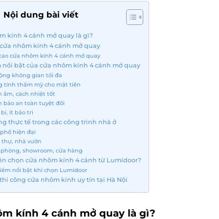
Nội dung bài viết
 kính 4 cánh mở quay là gì?
 cửa nhôm kính 4 cánh mở quay
tạo cửa nhôm kính 4 cánh mở quay
 nổi bật của cửa nhôm kính 4 cánh mở quay
ộng không gian tối đa
g tính thẩm mỹ cho mặt tiền
 âm, cách nhiệt tốt
 bảo an toàn tuyệt đối
bỉ, ít bảo trì
g thực tế trong các công trình nhà ở
phố hiện đại
t thự, nhà vườn
 phòng, showroom, cửa hàng
nên chọn cửa nhôm kính 4 cánh từ Lumidoor?
iểm nổi bật khi chọn Lumidoor
thi công cửa nhôm kính uy tín tại Hà Nội
m kính 4 cánh mở quay là gì?