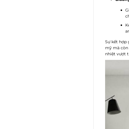
G
c
K
a
Sự kết hợp 
mỹ mà còn đ
nhiệt vượt 