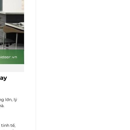
uay
 lớn, lý
hà.
tinh tế,