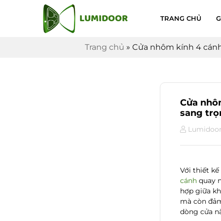
LUMIDOOR
TRANG CHỦ
G
Trang chủ
»
Cửa nhôm kính 4 cánh 
Cửa nhôm
sang tr
Lumidoo
Với thiết kế
cánh
quay n
hợp giữa k
mà còn đảm
dòng cửa nà