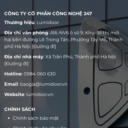
CÔNG TY CỔ PHẦN CÔNG NGHỆ 247
Thương hiệu
: Lumidoor
Địa chỉ văn phòng
: A16-NV6 ô số 9, Khu đô thị mới
hai bên đường Lê Trọng Tấn, Phường Tây Mỗ, Thành
phố Hà Nội.
[Đường đi]
Địa chỉ nhà máy
: Xã Trần Phú, Thành phố Hà Nội
[Đường đi]
Hotline
:
0984 060 630
Email
:
baogia@lumidoor.vn
Website
:
lumidoor.vn
CHÍNH SÁCH
Chính sách bảo mật