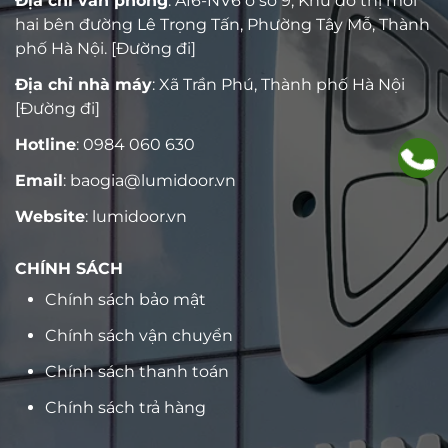
Địa chỉ văn phòng
: A16-NV6 ô số 9, Khu đô thị mới
hai bên đường Lê Trọng Tấn, Phường Tây Mỗ, Thành
phố Hà Nội.
[Đường đi]
Địa chỉ nhà máy
: Xã Trần Phú, Thành phố Hà Nội
[Đường đi]
Hotline
:
0984 060 630
Email
:
baogia@lumidoor.vn
Website
:
lumidoor.vn
CHÍNH SÁCH
Chính sách bảo mật
Chính sách vận chuyển
Chính sách thanh toán
Chính sách trả hàng