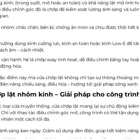
g kính.
(trong suốt, mờ hoặc an toàn) có khả năng lật mở linh h
 điều chỉnh góc độ lá chớp để kiểm soát lượng ánh sáng và luồn
ian.
 nhôm
: chắc chắn, bền bỉ, chống ăn mòn và chịu được thời tiết 
.
thường dùng kính cường lực, kính an toàn hoặc kính Low-E để t
ách âm – cách nhiệt.
 vận hành
: hệ lá chớp xoay linh hoạt, dễ điều chỉnh bằng tay hoặ
 động hóa.
đặc điểm này mà cửa chớp lật không chỉ tạo sự thông thoáng m
iện năng chiếu sáng, điều hòa – hướng tới giải pháp sống xanh
p lật nhôm kính – Giải pháp cho công trìn
c loại cửa truyền thống, cửa chớp lật mang lại sự
chủ động kiểm
. Chỉ với thao tác điều chỉnh góc mở, công trình có thể tận dụng 
 nhiên một cách tối đa.
 ánh sáng ban ngày
: Giảm sử dụng đèn điện, giúp tiết kiệm năng