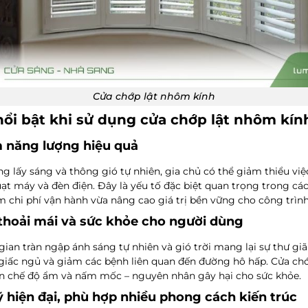
Cửa chớp lật nhôm kính
 nổi bật khi sử dụng cửa chớp lật nhôm kín
m năng lượng hiệu quả
g lấy sáng và thông gió tự nhiên, gia chủ có thể giảm thiểu vi
uạt máy và đèn điện. Đây là yếu tố đặc biệt quan trọng trong các
ệm chi phí vận hành vừa nâng cao giá trị bền vững cho công trình
thoải mái và sức khỏe cho người dùng
ian tràn ngập ánh sáng tự nhiên và gió trời mang lại sự thư giãn
giấc ngủ và giảm các bệnh liên quan đến đường hô hấp.
Cửa ch
n chế độ ẩm và nấm mốc – nguyên nhân gây hại cho sức khỏe.
hiện đại, phù hợp nhiều phong cách kiến trúc