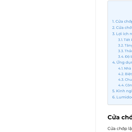
Cửa chớp
Cửa chớp
Lợi ích 
Tiết
Tăng
Thẩ
Độ b
Ứng dụn
Nhà 
Biệ
Chu
Côn
Kinh ng
Lumidoo
Cửa chớ
Cửa chớp l