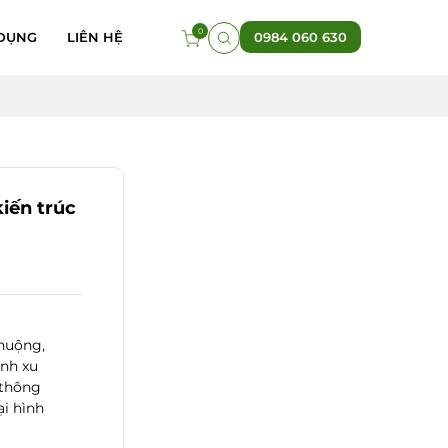
0
DỤNG
LIÊN HỆ
0984 060 630
iến trúc
chuộng,
ành xu
 thông
i hình