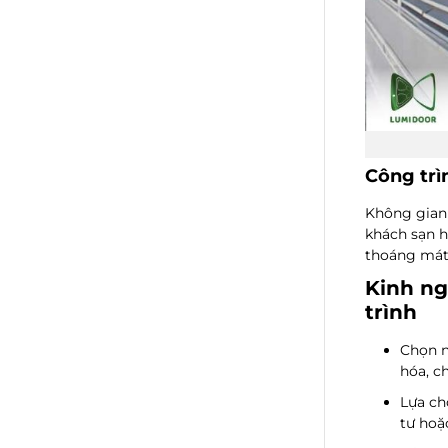
Công trì
Không gian 
khách sạn h
thoáng mát
Kinh ng
trình
Chọn n
hóa, c
Lựa ch
tư hoặ