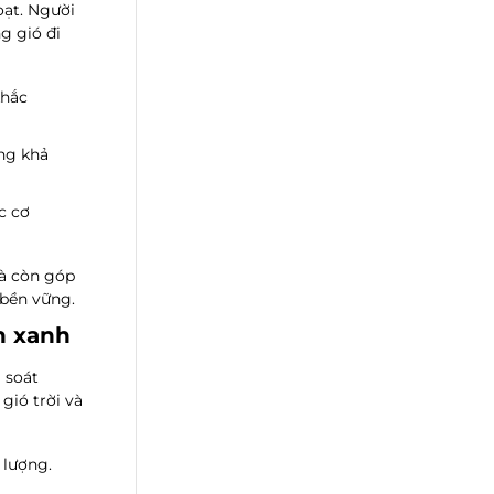
oạt. Người
g gió đi
khắc
ăng khả
c cơ
à còn góp
 bền vững.
h xanh
 soát
gió trời và
 lượng.