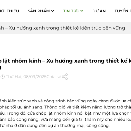
IỚI THIỆU
SẢN PHẨM
TIN TỨC
DỰ ÁN
TUYỂN 
h – Xu hướng xanh trong thiết kế kiến trúc bền vững
 lật nhôm kính – Xu hướng xanh trong thiết kế k
g
r
Thứ Hai, 08/09/2025
Chia sẻ
ảnh kiến trúc xanh và công trình bền vững ngày càng được ưa 
pháp tối ưu ánh sáng. Thông gió và tiết kiệm năng lượng trở th
ếu. Trong đó,
cửa chớp lật nhôm kính
nổi bật như một lựa chọn
ảm bảo công năng, vừa mang đến giá trị thẩm mỹ cho nhiều loạ
 Từ nhà ở dân dụng đến dự án thương mại, công cộng.