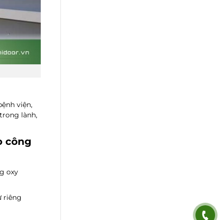
ệnh viện,
trong lành,
o công
g oxy
ự riêng