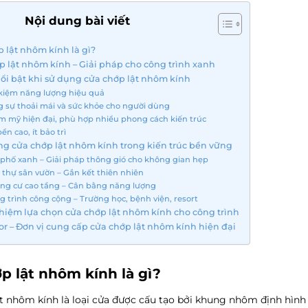
Nội dung bài viết
 lật nhôm kính là gì?
 lật nhôm kính – Giải pháp cho công trình xanh
nổi bật khi sử dụng cửa chớp lật nhôm kính
 kiệm năng lượng hiệu quả
 sự thoải mái và sức khỏe cho người dùng
m mỹ hiện đại, phù hợp nhiều phong cách kiến trúc
ền cao, ít bảo trì
g cửa chớp lật nhôm kính trong kiến trúc bền vững
phố xanh – Giải pháp thông gió cho không gian hẹp
t thự sân vườn – Gắn kết thiên nhiên
ng cư cao tầng – Cân bằng năng lượng
g trình công cộng – Trường học, bệnh viện, resort
hiệm lựa chọn cửa chớp lật nhôm kính cho công trình
r – Đơn vị cung cấp cửa chớp lật nhôm kính hiện đại
p lật nhôm kính là gì?
ật nhôm kính
là loại cửa được cấu tạo bởi khung nhôm định hình