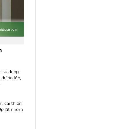
h
ệc sử dụng
 dự án lớn,
.
, cải thiện
ớp lật nhôm