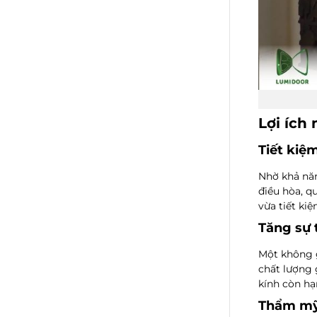
Lợi ích
Tiết kiệ
Nhờ khả năn
điều hòa, q
vừa tiết ki
Tăng sự 
Một không g
chất lượng 
kính
còn hạ
Thẩm mỹ 