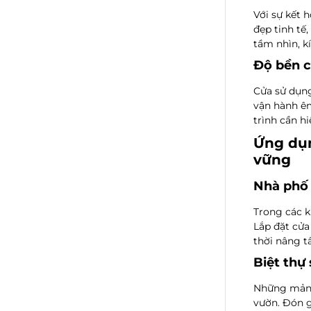
Với sự kết 
đẹp tinh tế
tầm nhìn, k
Độ bền ca
Cửa sử dụ
vận hành êm
trình cần hi
Ứng dụn
vững
Nhà phố 
Trong các k
Lắp đặt
cửa
thời nâng t
Biệt thự
Những mảng 
vườn. Đón gi