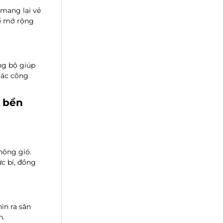
 mang lại vẻ
để mở rộng
ng bộ giúp
 các công
c bền
hông gió.
c bí, đồng
ìn ra sân
n.