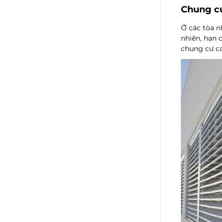
Chung cư
Ở các tòa n
nhiên, hạn 
chung cư ca