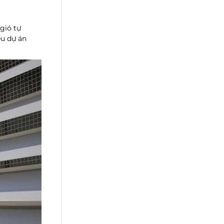
gió tự
ều dự án