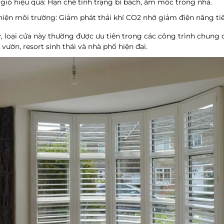
gió hiệu quả
: Hạn chế tình trạng bí bách, ẩm mốc trong nhà.
hiện môi trường
: Giảm phát thải khí CO2 nhờ giảm điện năng tiê
y, loại cửa này thường được ưu tiên trong các công trình
chung c
 vườn, resort sinh thái và nhà phố hiện đại
.