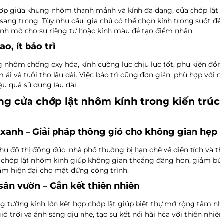
hợp giữa
khung nhôm thanh mảnh và kính đa dạng
, cửa chớp lật
, sang trọng. Tùy nhu cầu, gia chủ có thể chọn kính trong suốt 
ính mờ cho sự riêng tư hoặc kính màu để tạo điểm nhấn.
o, ít bảo trì
ng
nhôm chống oxy hóa, kính cường lực chịu lực tốt
, phụ kiện đồ
 ái và tuổi thọ lâu dài. Việc bảo trì cũng đơn giản, phù hợp với
ệu quả sử dụng lâu dài.
g cửa chớp lật nhôm kính trong kiến trú
xanh – Giải pháp thông gió cho không gian hẹp
hu đô thị đông đúc, nhà phố thường bị hạn chế về diện tích và t
 chớp lật nhôm kính
giúp không gian thoáng đãng hơn, giảm bứ
ầm hiện đại cho mặt đứng công trình.
 sân vườn – Gắn kết thiên nhiên
tường kính lớn kết hợp chớp lật giúp biệt thự mở rộng tầm nh
ó trời và ánh sáng dịu nhẹ, tạo sự kết nối hài hòa với thiên nhiê