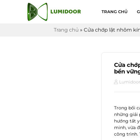
LUMIDOOR
TRANG CHỦ
G
Trang chủ
»
Cửa chớp lật nhôm kín
Cửa chớp
bền vữn
Lumidoo
Trong bối c
những giải 
hướng tất y
minh, vừa đ
công trình.