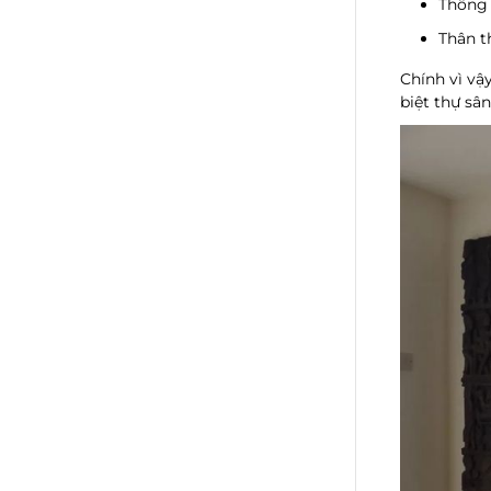
Thông 
Thân t
Chính vì vậ
biệt thự sân